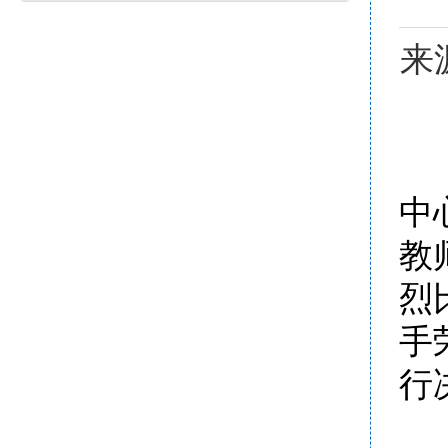
来
中
教
烈
手
行