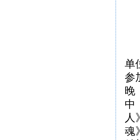
单
参
晚
中
人
魂