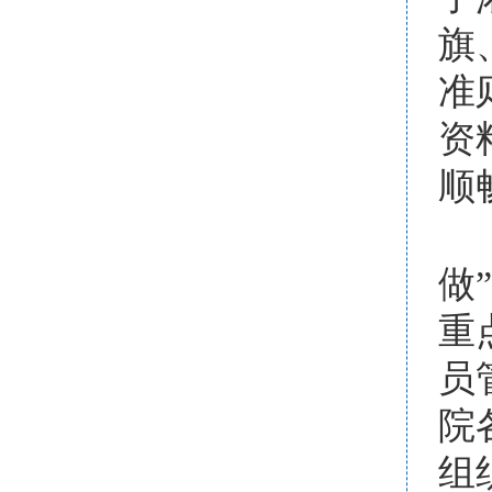
旗
准
资
顺
做
重
员
院
组