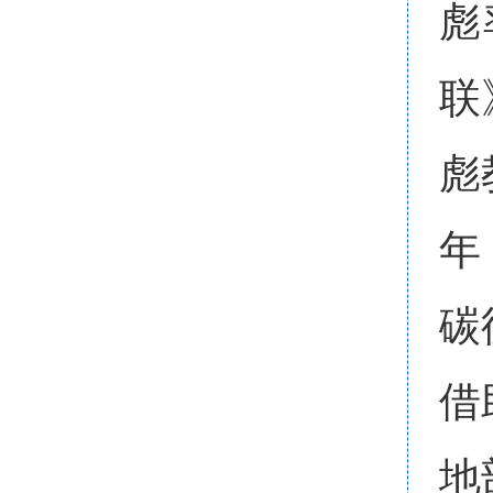
彪
联
彪
年
碳
借
地