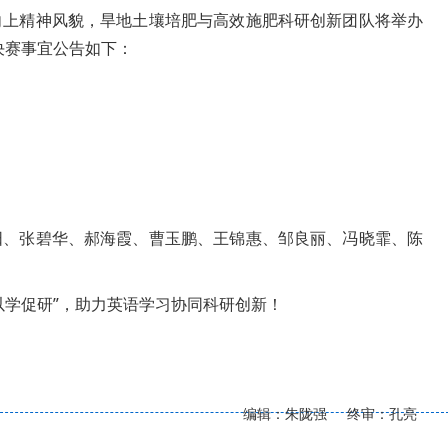
向上精神风貌，旱地土壤培肥与高效施肥科研创新团队将举办
决赛事宜公告如下：
阳、张碧华、郝海霞、曹玉鹏、王锦惠、邹良丽、冯晓霏、陈
以学促研”，助力英语学习协同科研创新！
编辑：朱陇强 终审：孔亮