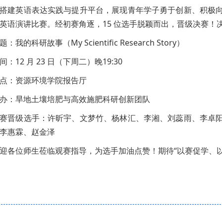
搭建英语表达实践与提升平台，展现青年学子勇于创新、积极
英语演讲比赛。经初赛角逐，15 位选手脱颖而出，晋级决赛！
题：我的科研故事（My Scientific Research Story）
间：12 月 23 日（下周二）晚19:30
点：资源环境学院报告厅
办：旱地土壤培肥与高效施肥科研创新团队
赛晋级选手：许昕宇、文梦竹、杨林汇、李湘、刘蕊雨、李卓
李惠霖、赵金泽
迎各位师生莅临观赛指导，为选手加油点赞！期待“以赛促学、