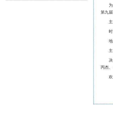
为
第九届
主
时
地
主
决
丙杰、
欢