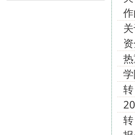
作
关
资
热
学
转
2
转
报