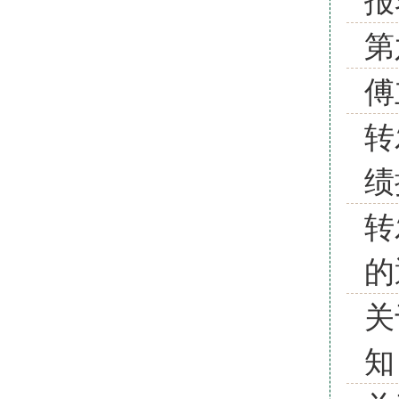
第
傅
转
绩
转
的
关
知