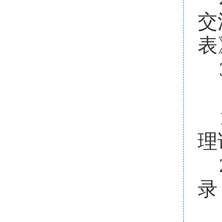
交
表
理
录