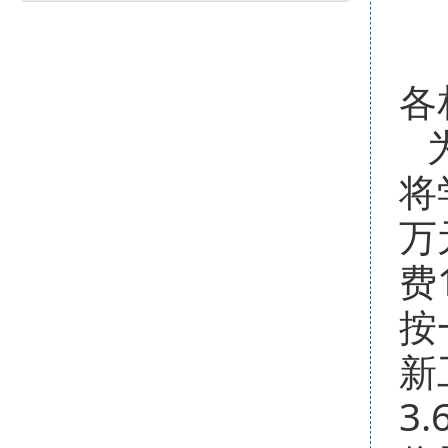
各
将
万
费
按
新
3