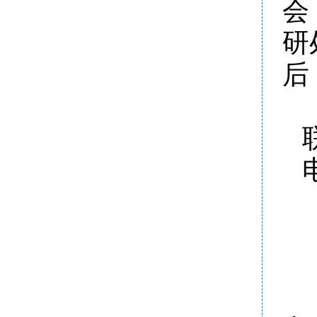
会
研
后