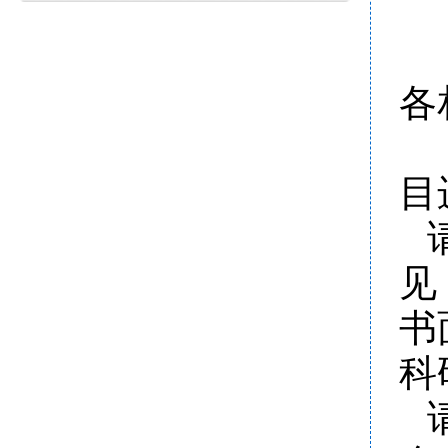
各
学
目
见
书
科