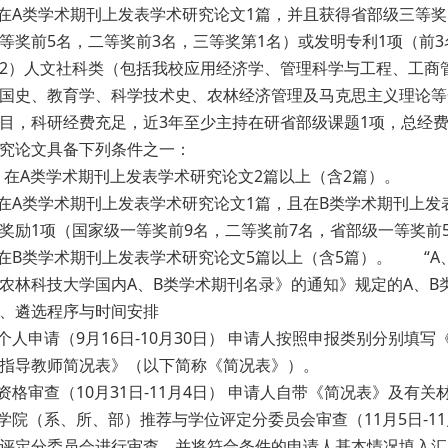
类学术期刊上发表学术研究论文1篇，并且获得省部级三等奖以
等奖前5名，二等奖前3名，三等奖第1名）或发明专利1项（前3
）人文社科类（包括我校应用经济学、管理科学与工程、工商管
国史、教育学、科学技术史、农林经济管理及马克思主义理论等
目，科研经费充足，近3年至少主持在研省部级课题1项，总经费
究论文具备下列条件之一：
A类学术期刊上发表学术研究论文2篇以上（含2篇）。
类学术期刊上发表学术研究论文1篇，且在B类学术期刊上发表
奖励1项（国家级一等奖前9名，二等奖前7名，省部级一等奖前
类学术期刊上发表学术研究论文5篇以上（含5篇）。 “A、B
农林科技大学国内A、B类学术期刊名录》的通知》规定的A、B
遴选程序与时间安排
人申请（9月16日-10月30日） 申请人按照申报类别分别填
指导教师简况表》（以下简称《简况表》）。
格审查（10月31日-11月4日） 申请人自带《简况表》及有
院（系、所、部）推荐与学位评定分委员会审查（11月5日-1
评定分委员会进行审查，并将符合条件的申请人基本情况填入汇