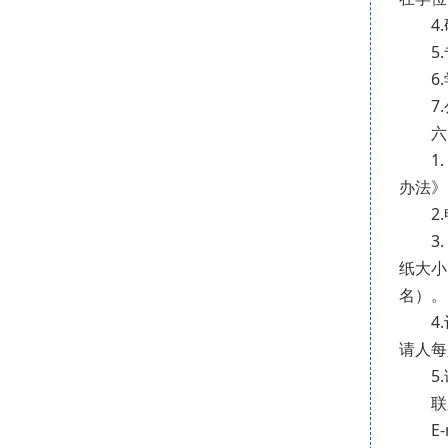
4.研
5.专
6.学
7.公
六、
1.《
办法》
2.申
3. 
纸大小
名）。
4.评
请人每
5.请
联系人
E-m