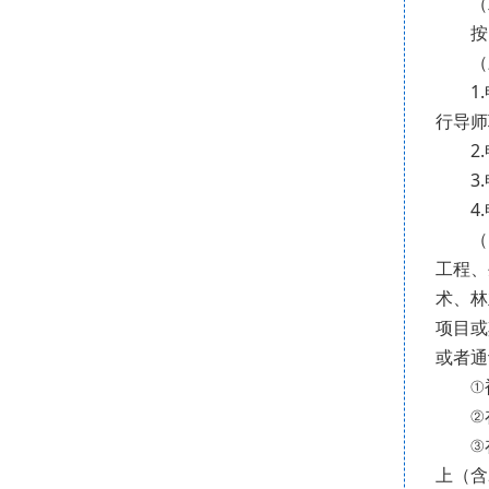
（二
按照《
（三
1.申
行导师
2.申
3.申
4.申
（1
工程、
术、林
项目或
或者通
①被S
②在A
③在A
上（含