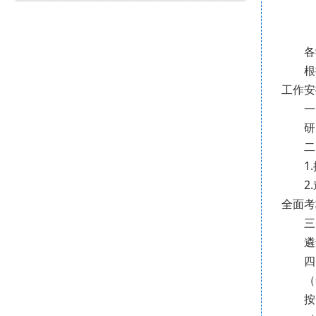
各学
根据国
工作安
一、
研究
二、
1.按
2.遴
全面考
三、
遴选
四、
（一
按照《