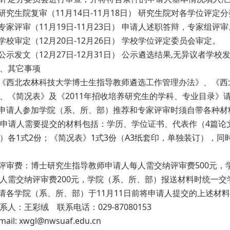
究生院复审（11月14日-11月18日） 研究生院对各学位评
家评审（11月19日-11月23日） 申请人述职答辩，专家组评审
校审定（12月20日-12月26日） 学校学位评定委员会审定。
示发文（12月27日-12月31日） 公示遴选结果,无异议者学校
其它事项
西北农林科技大学博士生指导教师遴选工作管理办法》、《西
、《简况表》及《2011年招收培养研究生的学科、专业目录》请
请人参加学院（系、所、部）推荐和专家评审时须自带各种材
申请人需要提交的材料包括：学历、学位证书、代表作（4篇论文全
）各1式2份；《简况表》1式3份（A3纸套印，单独装订），
审费：博士研究生指导教师申请人每人需交纳评审费500元，
人需交纳评审费200元，学院（系、所、部）报送材料时统一
各学院（系、所、部）于11月11日前将申请人提交的上述材
：王彩绒 联系电话：029-87080153
ail:
xwgl@nwsuaf.edu.cn