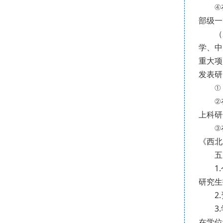
④在A
部级一
（2
学、中
重大项
发表研
① 在
②在A
上科研
③在B
《西北
五、
1.个
研究生
2.资
3.学
在学位