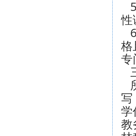
5
性
6
格
专
三
所
写
学
教