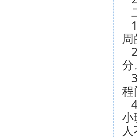
二
1
周
2
分
3
程
4
小
人