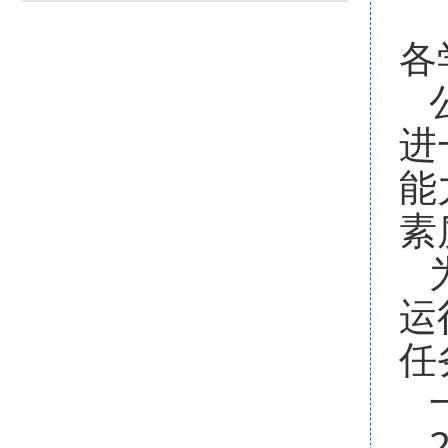
各
公
进
能
素
为
运
任
一
2