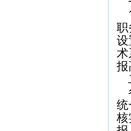
职
设
术
报
统
核
报