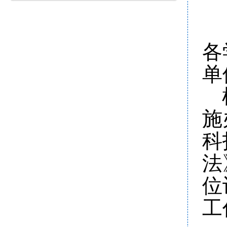
各
单
施
科
法
位
工