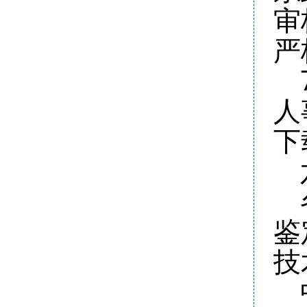
审
严
人
下
鉴
技