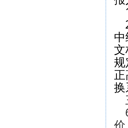
中
文
规
正
换
价