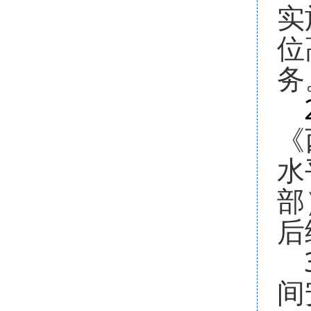
实
位
务
《
水
部
后
间