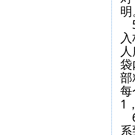
明
入
人
袋
部
每
1
系