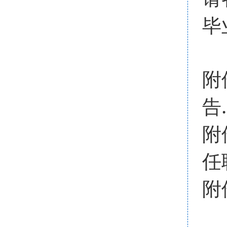
毕
附
告.
附
任
附