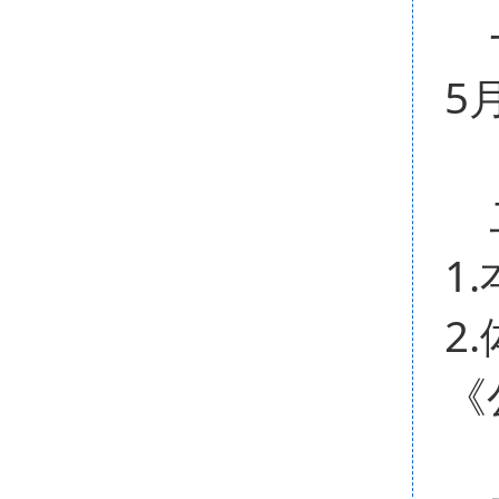
一
5
二
1
2
《