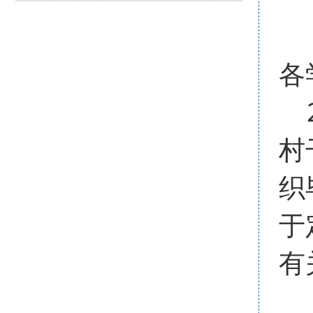
各
2
村
织
于
有