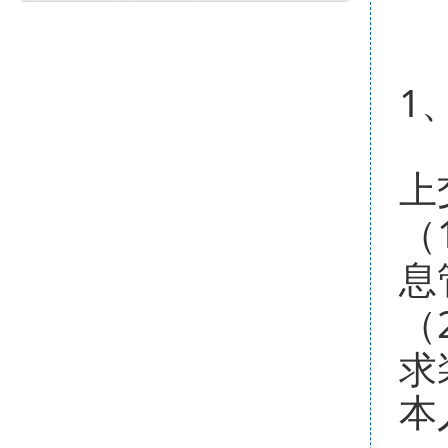
1
上
（
息
（
求
本