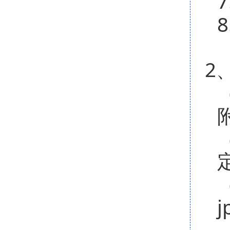
7
8
2
j