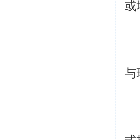
或
（
会
与
六
1
式