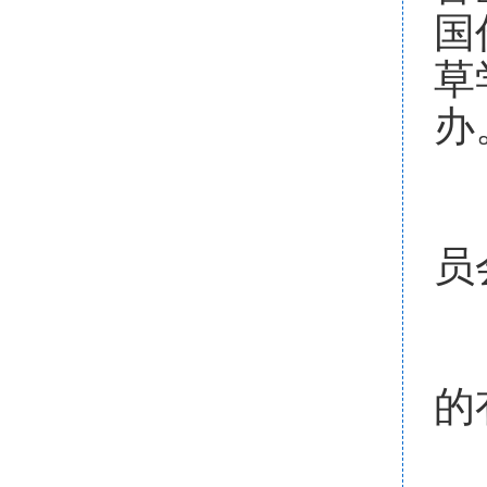
国
草
办
（
员
组
的