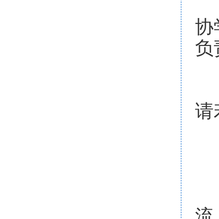
办
协
负
专
请
五
论
流