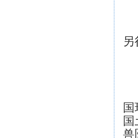
三
拟
另
（
国
国
兽