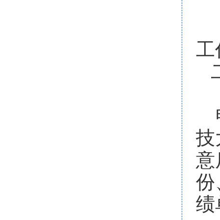
工
技
意
份
绩