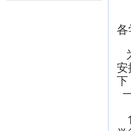
各
安
下