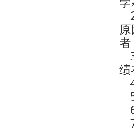
学
原
者
绩