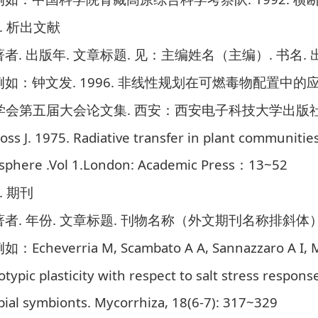
.
析出文献
.
.
.
.
.
著者
出版年
文章标题
见：主编姓名（主编）
书名
. 1996.
例如：
钟文发
非线性规划在可燃毒物配置中的
.
学会第五届大会论文集
西安：西安电子科技大学出版
oss J. 1975. Radiative transfer in plant communitie
phere .Vol 1.London: Academic Press
13~52
：
.
期刊
.
.
.
著者
年份
文章标题
刊物名称（外文期刊名称排斜体
Echeverria M, Scambato A A, Sannazzaro A I, 
例如：
typic plasticity with respect to salt stress respons
bial symbionts. Mycorrhiza, 18(6-7): 317~329