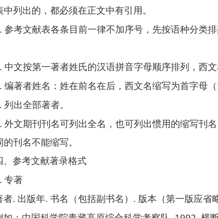
表中列出的，都必须在正文中有引用。
.
参考文献表各条目前一律不加序号，先按语种分类排
.
中文按第一著者姓氏的汉语拼音字母顺序排列，西文
.
编著者姓名：姓在前名在后，西文名缩写为首字母（
.
列出全部著者。
.
外文期刊刊名可列出全名，也可列出惯用的缩写刊名
词的刊名不能缩写。
四、参考文献著录格式
.
专著
.
.
.
著者
出版年
书名（包括副书名）
版本（第一版应省
. 1992.
例如：
中国科学院青藏高原综合科学考察队
横