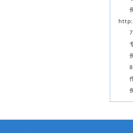
http
7
8