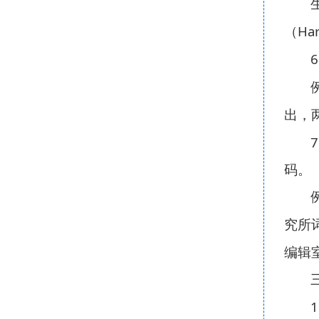
Har
（
6
出，
7
码。
究所
编辑
1