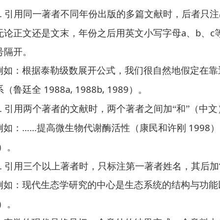
.
引用同一著者不同年份出版的多篇文献时，后者只注
a
b
c
无论正文还是文末，年份之后用英文小写字母
、
、
号隔开。
例如：
根据泰勒级数展开公式，我们很自然地假定在靠
1988a, 1988b, 1989
系（鲁廷全
）。
.
引用两个著者的文献时，两个著者之间加“和”（中文
……
1998
例如：
提高微生物代谢酶活性（康民和许刚
）
）。
.
引用三个以上著者时，只标注第一著者姓名，其后加
例如：
现代生态学研究的中心是生态系统的结构与功能
）。