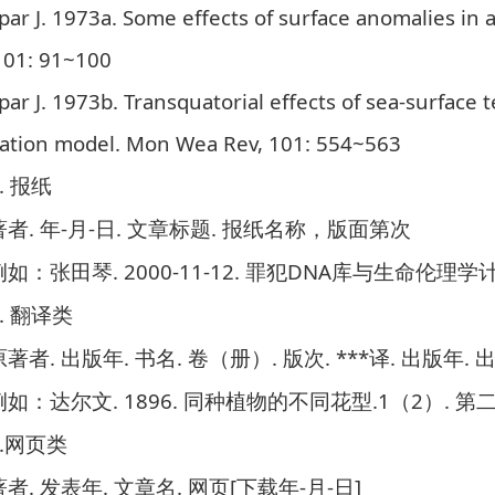
par J. 1973a. Some effects of surface anomalies in
101: 91~100
par J. 1973b. Transquatorial effects of sea-surface
lation model. Mon Wea Rev, 101: 554~563
.
报纸
.
-
-
.
.
著者
年
月
日
文章标题
报纸名称，版面第次
. 2000-11-12.
DNA
例如：
张田琴
罪犯
库与生命伦理学
.
翻译类
.
.
.
.
. ***
.
.
原著者
出版年
书名
卷（册）
版次
译
出版年
. 1896.
.1
2
.
例如：
达尔文
同种植物的不同花型
（
）
第
.
网页类
.
.
.
[
-
-
]
著者
发表年
文章名
网页
下载年
月
日