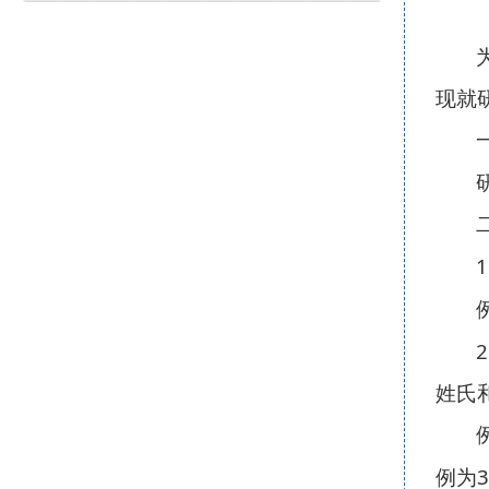
现就
1
2
姓氏
3
例为