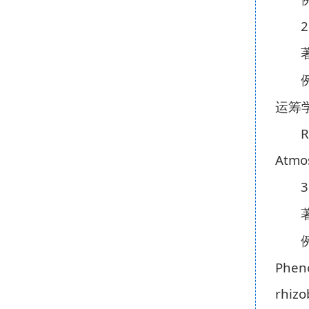
2
运筹
R
Atmos
3
Pheno
rhizo