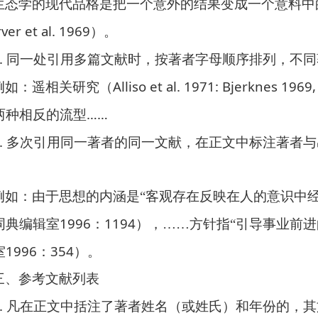
生态学的现代品格是把一个意外的结果变成一个意料中
ver et al. 1969
）。
.
同一处引用多篇文献时，按著者字母顺序排列，不同
Alliso et al. 1971: Bjerknes 1969
例如：
遥相关研究（
……
两种相反的流型
.
多次引用同一著者的同一文献，在正文中标注著者与
例如：
由于思想的内涵是“客观存在反映在人的意识中
1996
1194
词典编辑室
：
），……方针指“引导事业前
1996
354
室
：
）。
三、参考文献列表
.
凡在正文中括注了著者姓名（或姓氏）和年份的，其