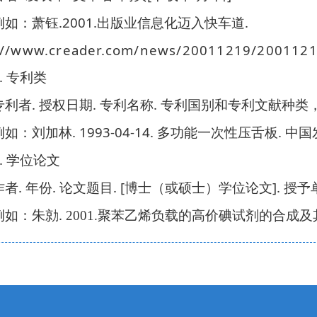
.2001.
.
例如：
萧钰
出版业信息化迈入快车道
://www.creader.com/news/20011219/2001121
.
专利类
.
.
.
专利者
授权日期
专利名称
专利国别和专利文献种类
. 1993-04-14.
.
例如：
刘加林
多功能一次性压舌板
中国
.
学位论文
.
.
. [
].
作者
年份
论文题目
博士（或硕士）学位论文
授予
.
例如：
朱勍
2001.
聚苯乙烯负载的高价碘试剂的合成及