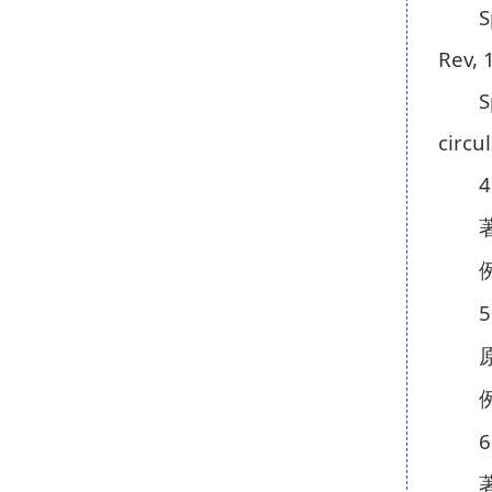
S
Rev, 
S
circu
4
5
6