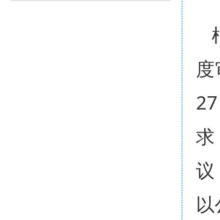
度
2
求
议
以