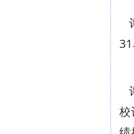
3
校
绩