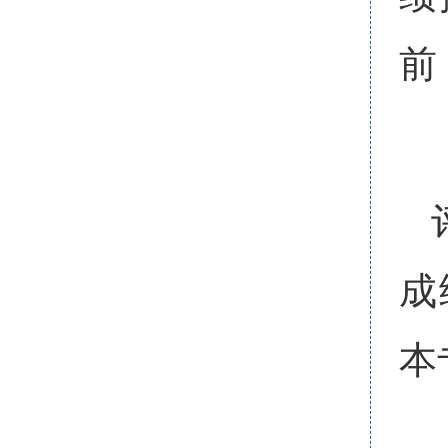
前
成
本