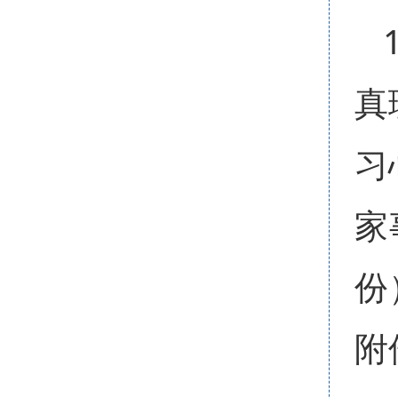
真
习
家
份
附