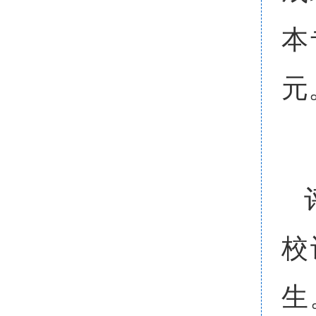
本
元
校
生