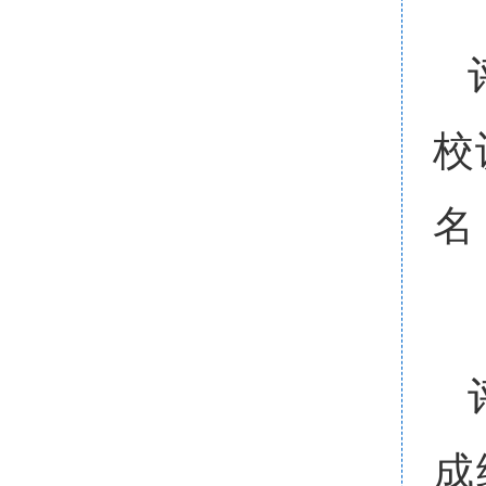
校
名
成