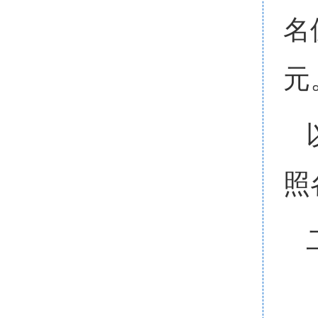
名
元
照