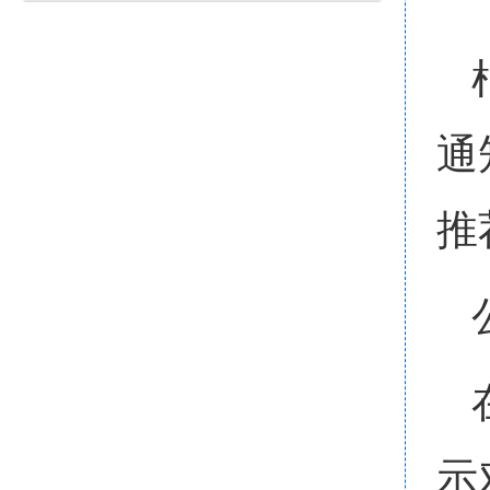
通
推
示