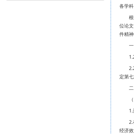
各学科
根
位论文
件精神
一
1
2
定第七
二
（
1
2
经济效