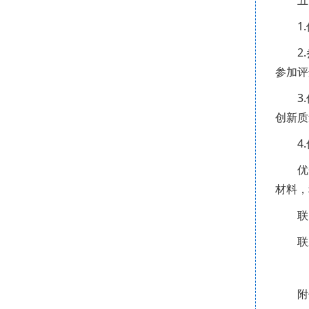
五
1
2
参加评
3
创新质
4
优
材料，
联
联
附