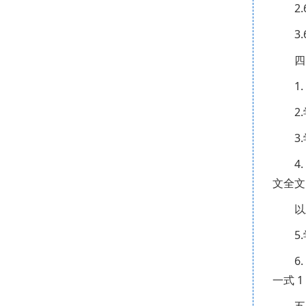
2
3
四
1
2
3
4
文全文
以
5
6
一式 