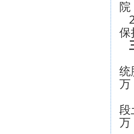
院
保
统
万
段
万