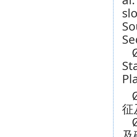
sl
So
Se
St
Pl
征
及