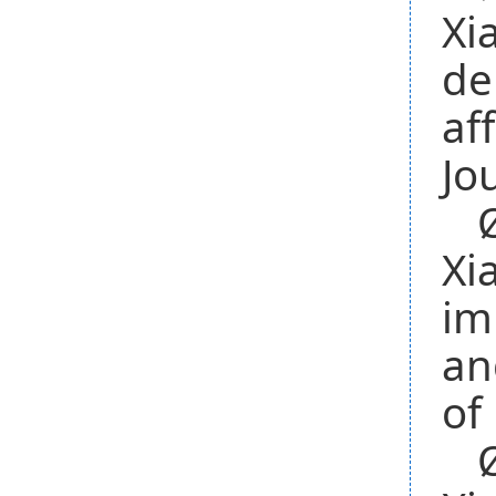
Xi
de
af
Jo
Ø
Xi
im
an
of