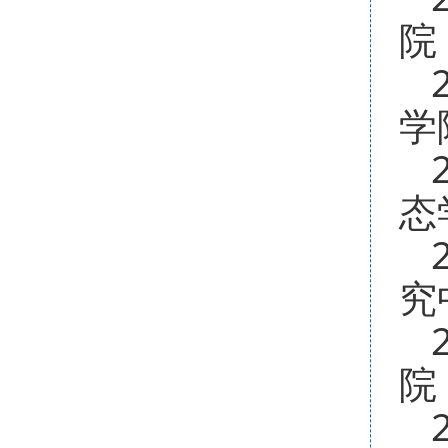
院
学
态
究
院