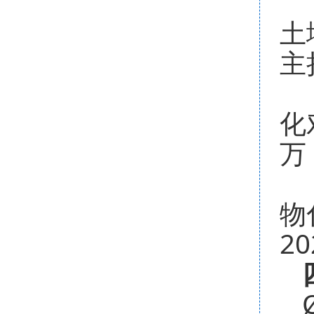
土
主
化
万
物
2