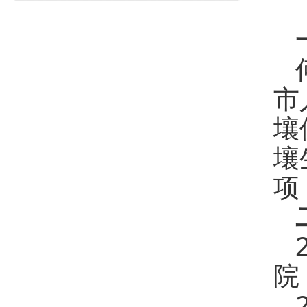
市
壤
壤
项
院