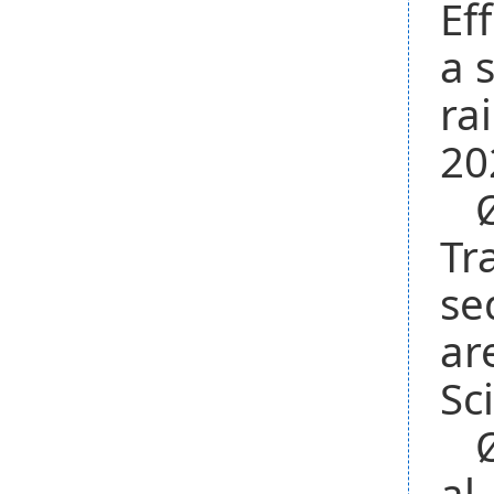
Ef
a 
ra
20
Tr
se
ar
Sc
al