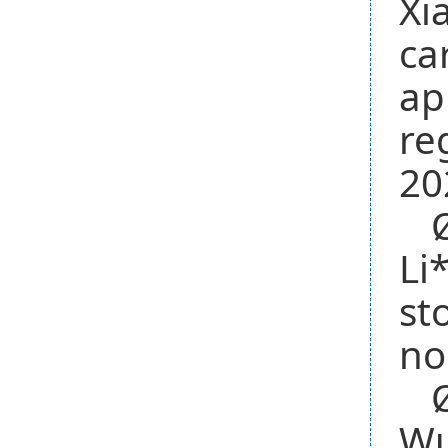
Xi
ca
ap
re
20
Li
st
no
Wu