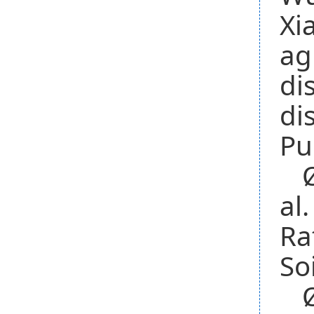
Xi
ag
di
di
Pu
al
Ra
So