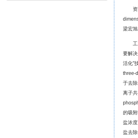
资
dimen
梁宏旭
工
要解决
活化”
three
于去除
离子共存
pho
的吸附
盐浓度
盐去除