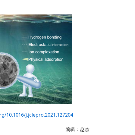
rg/10.1016/j.jclepro.2021.127204
：赵杰