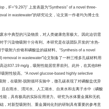
="9.297)" 上发表题为“Synthesis" of a novel three-
e Cr(VI) removal in wastewater”的研究论文，论文第一作者均为博士生
废水中典型的污染物质，对人类健康危害极大。因此迫切需
对于污染物吸附十分有利。本研究是在该团队开发的“水热-
和磷酸盐的碳材料。“Synthesis of a novel
ective Cr(VI) removal in wastewater”论文制备了一种三维多孔碳材料用
37.19 mg/g，吸附性能居世界前列。此外，在其他8种
ovel glucose-based highly selective
磷酸盐的吸附，在吸附-脱附循环实验中，微孔碳表现了对磷酸盐优异
7%，且在雨水、渭河水、人工湖水、自来水和去离子水中（磷酸
上的去除性能，具有极高的实际应用潜力。研究为水体重金属和无机
础，对新型吸附剂、重金属钝化剂的研制具有重要的参考意