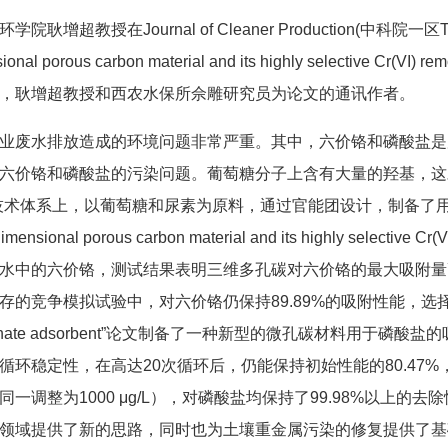
环学院耿增超教授在Journal of Cleaner Production(中科院一区Top，IF
sional porous carbon material and its highly selectiv
，耿增超教授和西农水保所佘雕研究员为论文的通讯作者。
业废水排放造成的环境问题非常严重。其中，六价铬和磷酸盐是
六价铬和磷酸盐的污染问题。葡萄糖分子上含有大量的羟基，这
技术体系上，以葡萄糖和尿素为原料，通过官能团设计，制备了用于吸附六价铬
-dimensional porous carbon material and its highly sel
水中的六价铬，测试结果表明三维多孔碳对六价铬的最大吸附量高达8
的竞争模拟试验中，对六价铬仍保持89.89%的吸附性能，选择吸附性较高。“A n
sphate adsorbent”论文制备了一种新型的微孔碳材料用于
循环稳定性，在高达20次循环后，仍能保持初始性能的80.4
同一调整为1000 μg/L），对磷酸盐均保持了99.98%以
领域提供了新的思路，同时也为土壤重金属污染的修复提供了基