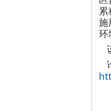
累
施
环
ht