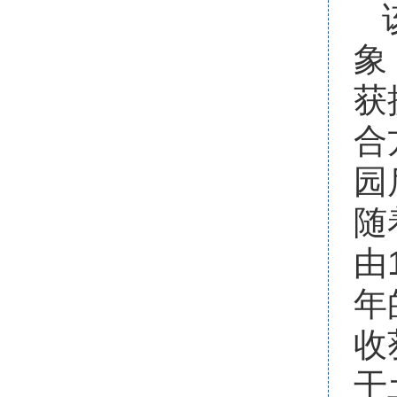
象
获
合
园
随
由1
年
收
干