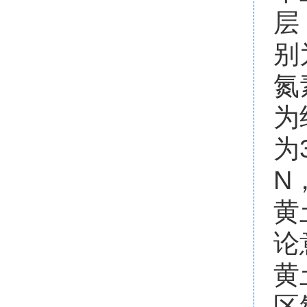
层
别为
氮
为
为
N
黄
论
黄
区