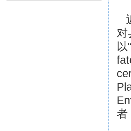
对
以“N
fa
ce
Pl
E
者