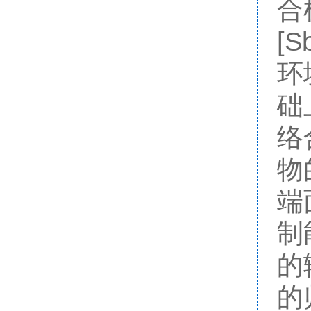
合
[
环
础
络
物
端
制
的
的