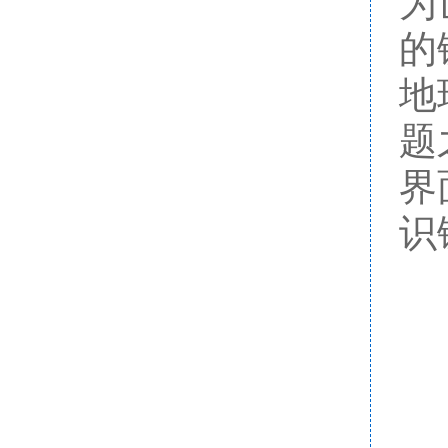
为
的
地
题
界
识