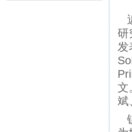
研
发表
So
Pr
文
斌