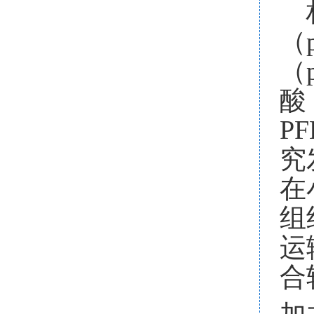
（
（
酸
PF
究
在
组
运
合