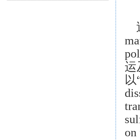
ma
pol
运
以
dis
tra
sul
on 