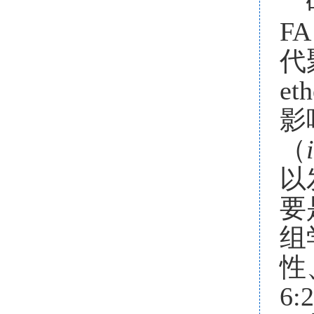
FA
代
eth
影
（
以
要
组
性
6: