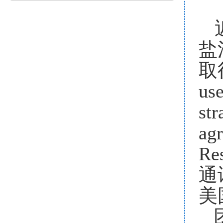
盐
取
use
str
agr
Re
通
美
团