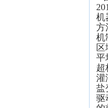
20
机
方
机
区
平
超
灌
盐
驱