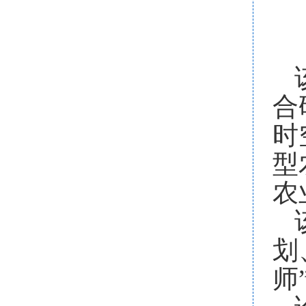
合
时
型
农
划
师