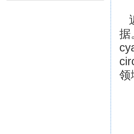
据。
cy
ci
领