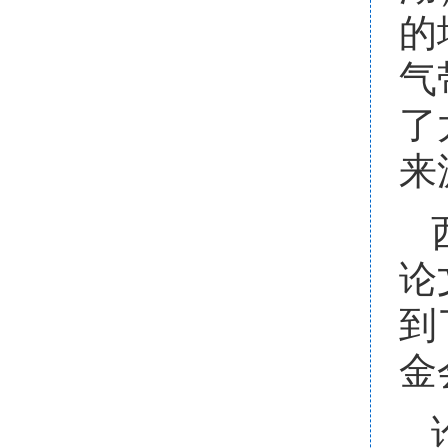
的
气
了
来
论
到
金