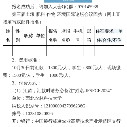
报名成功后，请加入大会QQ群：970145938
第三届土壤-肥料-作物-环境国际论坛会议回执（网上直
接填写或邮件报名）
姓
性
报告
墙报
手机
邮
住宿要求：单
职称
单位
名
别
名称
名称
号
箱
住/合住/不住
2、费用标准：
10月30日前汇款：1300元/人，学生：800元/人；现场缴
费：1500元/人，学生：1000元/人。
3、付费方式：
（1）汇款，汇款时请务必备注“姓名-IFSFCE2024”：
单位：西北农林科技大学
纳税人识别号：12100000437096236G
账号：102810820826
开户银行：中国银行杨凌农业高新技术产业示范区支行