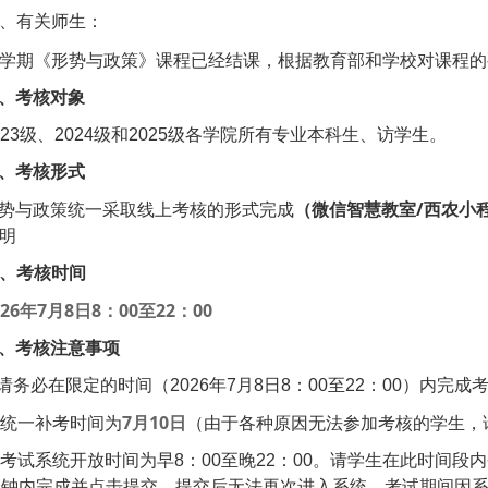
、有关师生：
学期《形势与政策》课程已经结课，根据教育部和学校对课程的
、考核对象
23
级、2024级和2025级各学院所有专业本科生、访学生。
、考核形式
（微信智慧教室/西农小
势与政策统一采取线上考核的形式完成
明
、考核时间
26
7
8
8
00
22
00
年
月
日
：
至
：
、考核注意事项
请务必在限定的时间（2026年7月8日8：00至22：00）内完成
7
10
统一补考时间为
月
日
（由于各种原因无法参加考核的学生，请
考试系统开放时间为早8：00至晚22：00。请学生在此时间
分钟内完成并点击提交。提交后无法再次进入系统，考试期间因