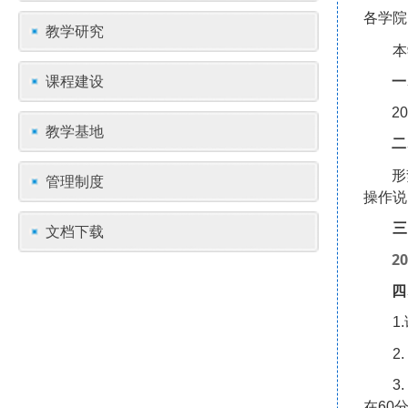
各学院
教学研究
本
课程建设
一
20
教学基地
二
形
管理制度
操作说
三
文档下载
20
四
1.
2.
3.
在60