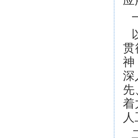
应
贯
神
深
先
着
人