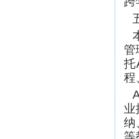
跨
管
托
程
A
业
纳
等