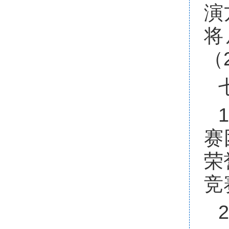
演
将
（
赛
荣
竞