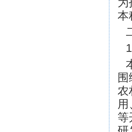
为
本
围
农
用
等
研