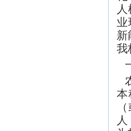
人
业
新
我
本
（
人