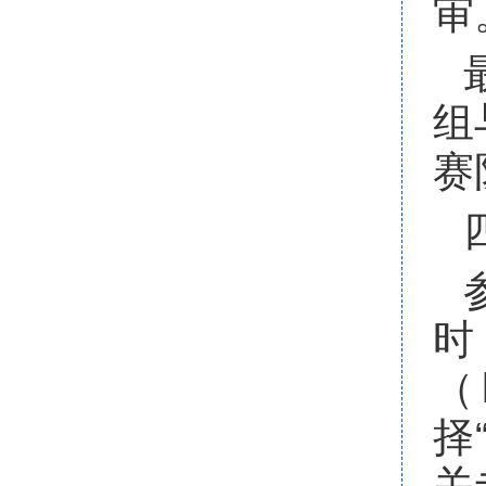
审
组
赛
（h
择
关