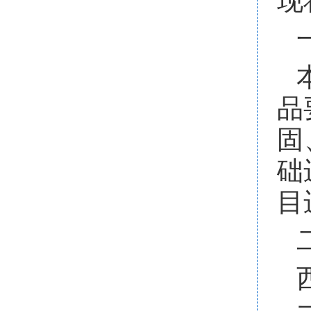
现
品
固
础
目