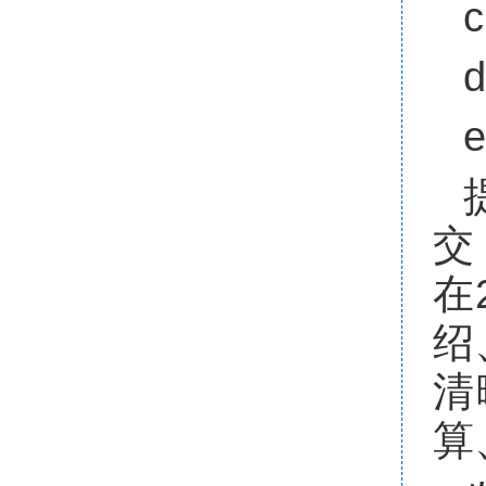
c
d
e
交
在
绍
清
算