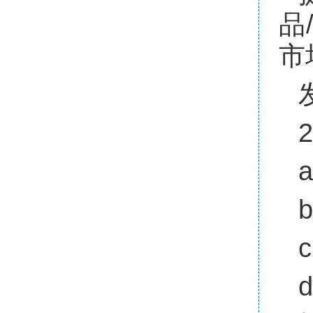
品
市
2
a
b
c
d