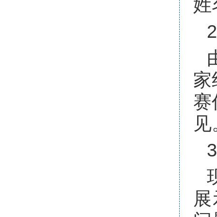
姓
家
赛
见
展