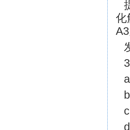
化
A
3
a
b
c
d