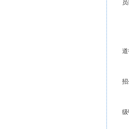
员
道
招
级