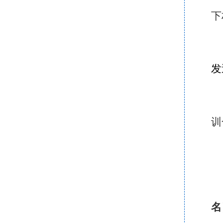
下
发送
训
名