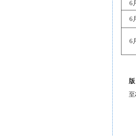
6
6
6
版
至