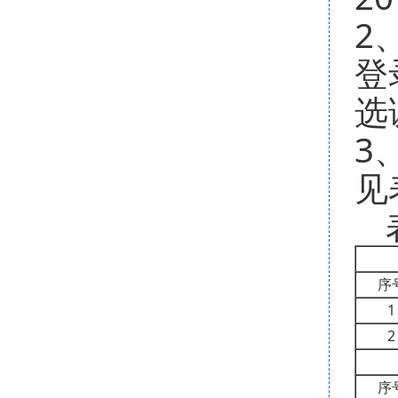
2
登
选
3
见
序
1
2
序