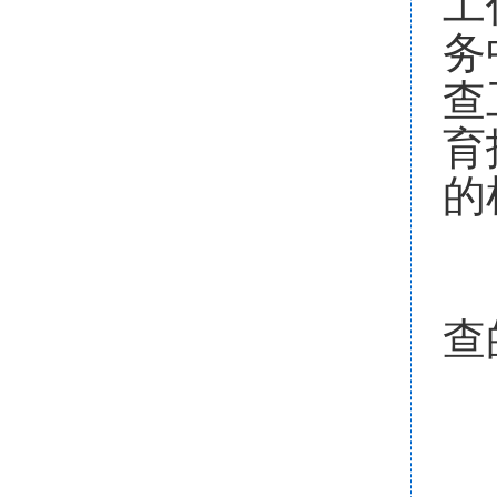
工
务
查
育
的
三
1
查
2
3
4