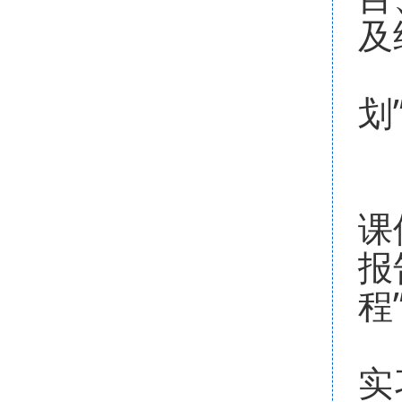
及
2
划
（
1
课
报
程
2
实