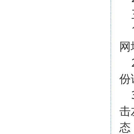
三
1
网
2
份
3
击
态