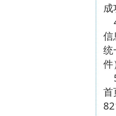
成
4
信
统
件
5
首
8