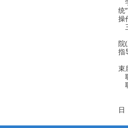
学
统”
操
三
（
院
指
（
束
联
联
日