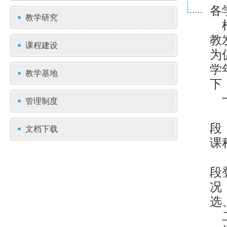
各
教学研究
根
教
课程建设
为
学
教学基地
下
一
管理制度
（
段
文档下载
课
（
段
况
选
二