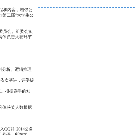
程和内容，增强公
办第二届“大学生公
委员会。组委会负
具体负责大赛环节
料分析、逻辑推理
手依次演讲，评委提
题。根据选手的知
具体获奖人数根据
QQ群“2014公务
手机号码、所在学