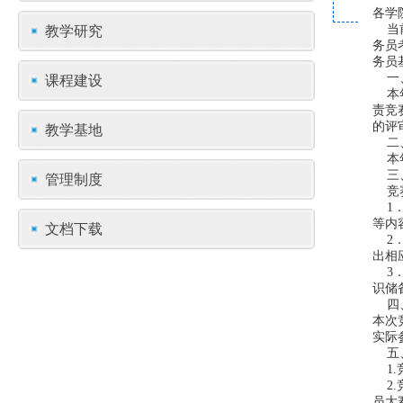
各学
教学研究
当前
务员
务员
课程建设
一、
本年
责竞
教学基地
的评
二、
本年
三、
管理制度
竞赛
1．
等内
文档下载
2．
出相
3．
识储
四、
本次
实际
五、
1.竞
2.竞
员大