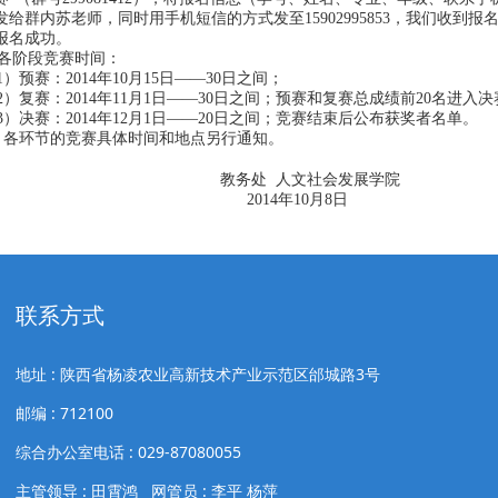
发给群内苏老师，同时用手机短信的方式发至15902995853，我们收到
报名成功。
 各阶段竞赛时间：
）预赛：2014年10月15日——30日之间；
）复赛：2014年11月1日——30日之间；预赛和复赛总成绩前20名进入
）决赛：2014年12月1日——20日之间；竞赛结束后公布获奖者名单。
各环节的竞赛具体时间和地点另行通知。
务处 人文社会发展学院
2014年10月8日
联系方式
地址 : 陕西省杨凌农业高新技术产业示范区邰城路3号
邮编 : 712100
综合办公室电话 : 029-87080055
主管领导 : 田霄鸿 网管员 : 李平 杨萍