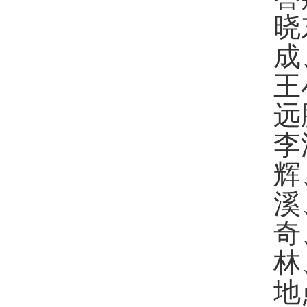
晓
成
王
远
李
辉
溪
奇
林
地