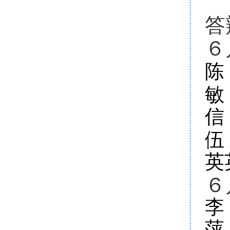
答
６
陈
敏
信
伍
英
６
李
萍