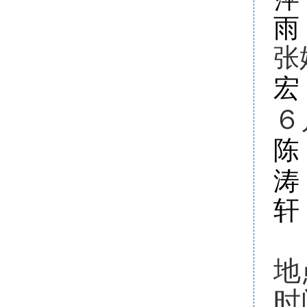
雨
张
宏
６
陈
涛
轩
地
时