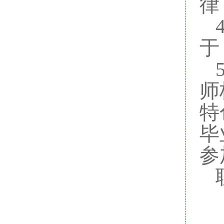
律
于
5
师
特
毕
参