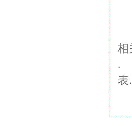
相
·
表.