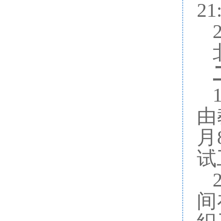
21
2
1
由
月
试
2
间