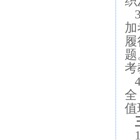
织
3
加
履
题
考
4
全
值
1