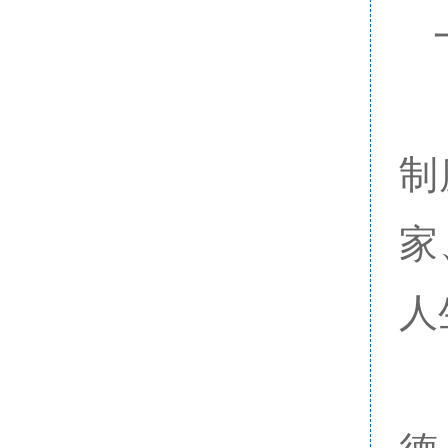
制
家
人