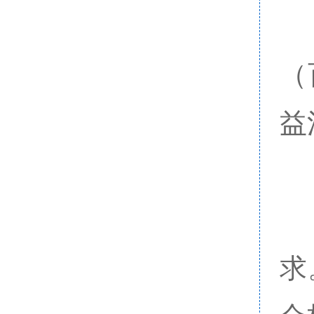
（
益
求