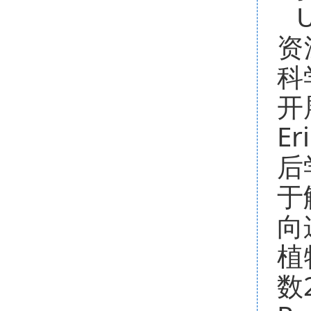
U
资
科
开
Er
后
于
向
植
数