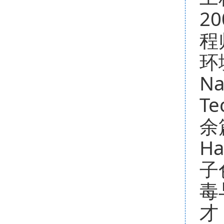
2
程
环
Na
T
余
H
子
毒
才