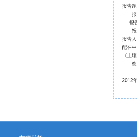
报告题
报 告
报告时
报告
报告人
配在中
《土壤
欢迎
资
2012