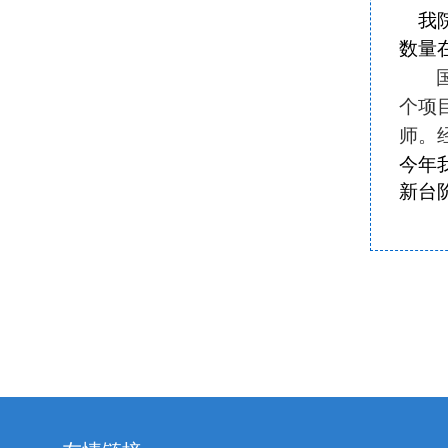
我
数量
个项
师。
今年
新台