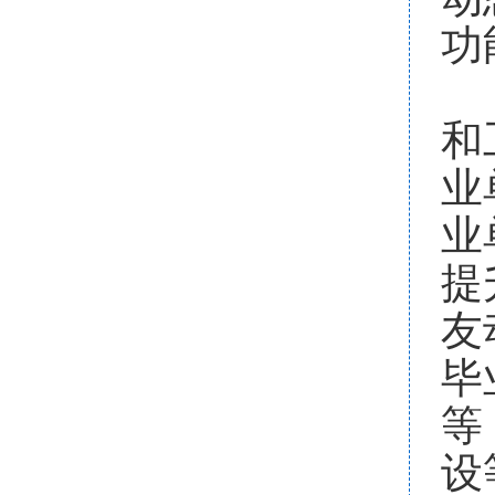
功
校
和
业
业
提
友
毕
等
设