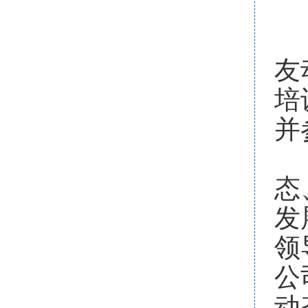
6
友
培
并
为
态
发
领
公
动