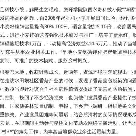
足科技小院，解民生之艰难。资环学院陕西永寿科技小院“‘锌硒
发病率高的问题，自2008年起扎根小院开展田间试验。经过
小麦籽粒锌含量提高80%-100%、硒含量增加5-10倍，改
式，进行小麦锌硒营养强化技术研发与推广，培养了贾永红、耿
锌硒施肥技术1万亩，带动提高经济效益414.5万元，推动了
研究生从事农业相关工作。“旱地小麦氨磷钾化肥定量减施技术”
复制、可推广的技术模式，服务乡村振兴。
根秦巴大地，收获野蛮成长。近两年，资源环境学院涌现出一
在走访水田坝社区香菇产业的时候，发现了香菇菌包感染的问
杜教授当即针对该合作社香菇种植情况提出了完善的防治措施
到控制，挽回了不少经济损失，也为他们发展香菇产业提供了
目、国家储备林项目编制、申报，下乡产业调研，组织筹备文
重缺失、产业发展困难等问题后，结合后湾村的实际情况现形
云龙，在职期间主动参与樱桃文化节助农网络直播活动，让当
“村BA”的策划工作，为丰富当地群众业余生活贡献力量。