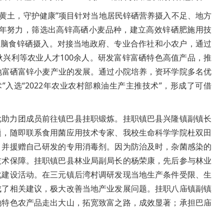
’黄土，守护健康”项目针对当地居民锌硒营养摄入不足、地方
多年努力，筛选出高锌高硒小麦品种，建立高效锌硒肥施用技
善居民脑食锌硒摄入。对接当地政府、专业合作社和小农户，通过
兴利等农业人才100余人。研发富锌富硒特色高值产品，推
当地富硒富锌小麦产业的发展。通过小院培养，资环学院多名优
入选“2022年农业农村部粮油生产主推技术”，形成了可借
批助力团成员前往镇巴县挂职锻炼。挂职镇巴县兴隆镇副镇长
题，随即联系食用菌应用技术专家、我校生命科学学院杜双田
，并援赠自己研发的专用消毒剂。因为防治及时，杂菌感染的
技术保障。挂职镇巴县林业局副局长的杨荣康，先后参与林业
化建设活动。在三元镇后湾村调研发现当地生产条件受限、生
成了相关建议，极大改善当地产业发展问题。挂职八庙镇副镇
地特色农产品走出大山，拓宽致富之路，成效显著；承担巴庙