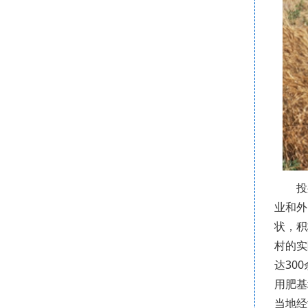
投
业和外
状，积
村的实
达30
用肥基
当地经