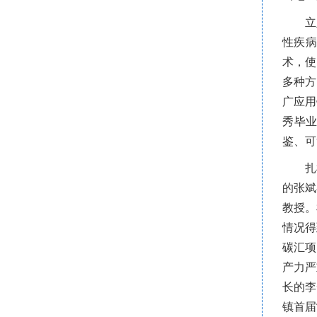
立
性疾病
术，使
多种方
广应用
秀毕业
鉴、可
扎
的张斌
教授。
情况得
碳汇项
产力严
长的李
镇首届