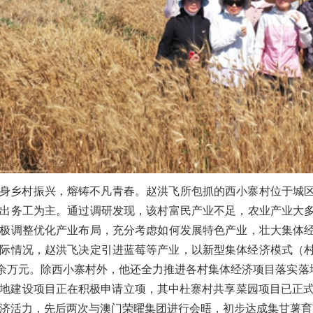
身乡村振兴，熔铸不凡青春。赵洪飞所包抓的西小寨村位于城
出务工为主。通过调研发现，该村富民产业不足，农业产业大
极调整优化产业布局，充分考虑如何发展特色产业，壮大集体
际情况，赵洪飞决定引进蓝莓等产业，以新型集体经济模式（村集
0余万元。除西小寨村外，他还全力推进各村集体经济项目落实落
地建设项目正在积极申请立项，其中杜寨村共享菜园项目已正式
济活力，先后两次与澳门荣曜集团进行会晤，初步达成集甘薯育