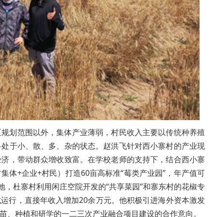
区规划范围以外，集体产业薄弱，村民收入主要以传统种养殖
多处于小、散、多、杂的状态。赵洪飞针对西小寨村的产业现
经济，带动群众增收致富。在学校老师的支持下，结合西小寨
体+企业+村民）打造60亩高标准“莓类产业园”，年产值可
地，杜寨村利用闲庄空院开发的“共享菜园”和寨东村的花椒专
运行，直接年收入增加20余万元。他积极引进海外资本激发
苗、种植和研学的一二三次产业融合项目建设的合作意向。