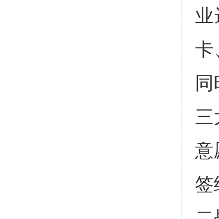
业
卡
同
三
意
签
二