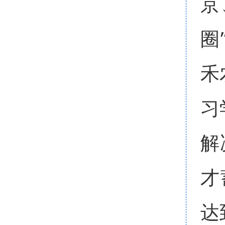
京
圈
禾
习
解
才
达