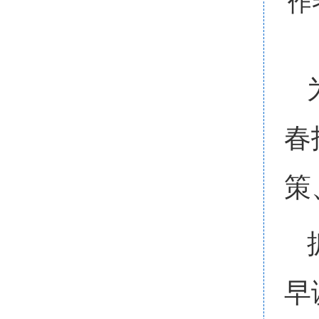
作
春
策
早