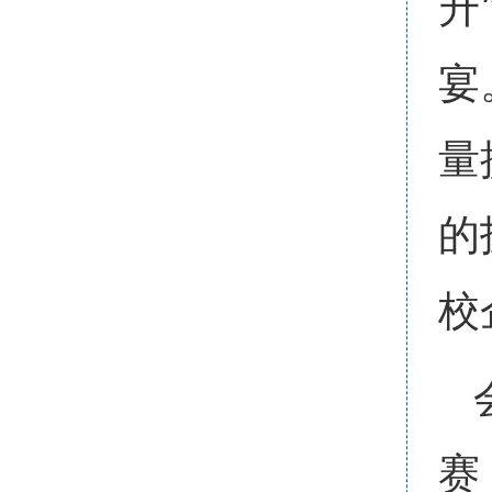
升
宴
量
的
校
赛