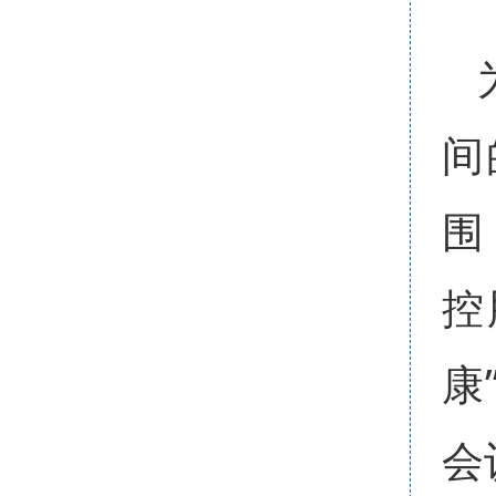
间
围
控
康
会